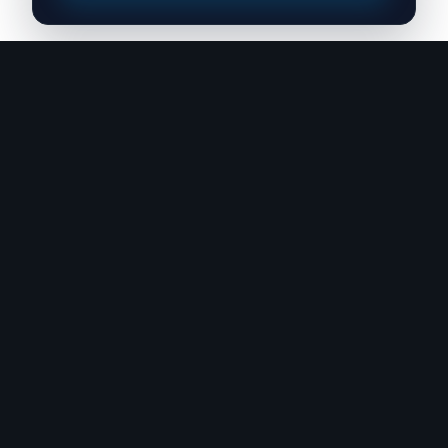
Fique por dentro das novidades em LGPD
Receba insights práticos, atualizações regulatórias e
conteúdo exclusivo sobre privacidade e proteção de dados.
Inscrever-se
Ao se inscrever, você concorda com nossa Política de
Privacidade.