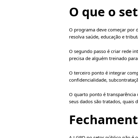
O que o set
O programa deve começar por dia
resolva saúde, educação e tribu
O segundo passo é criar rede in
precisa de alguém treinado para 
O terceiro ponto é integrar com
confidencialidade, subcontrataç
O quarto ponto é transparência ú
seus dados são tratados, quais d
Fechamento
A LGPD no setor público não é ob