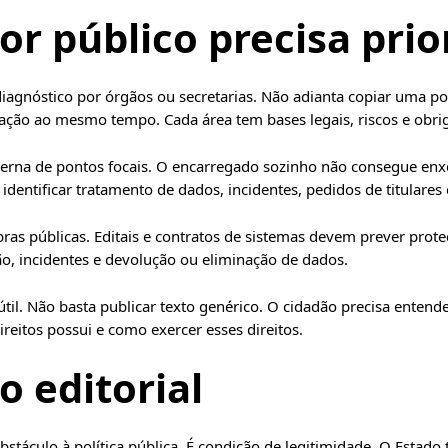
or público precisa prio
gnóstico por órgãos ou secretarias. Não adianta copiar uma polí
tação ao mesmo tempo. Cada área tem bases legais, riscos e obrig
terna de pontos focais. O encarregado sozinho não consegue enxe
identificar tratamento de dados, incidentes, pedidos de titulares 
pras públicas. Editais e contratos de sistemas devem prever prot
ão, incidentes e devolução ou eliminação de dados.
til. Não basta publicar texto genérico. O cidadão precisa entend
ireitos possui e como exercer esses direitos.
 editorial
stáculo à política pública. É condição de legitimidade. O Estado