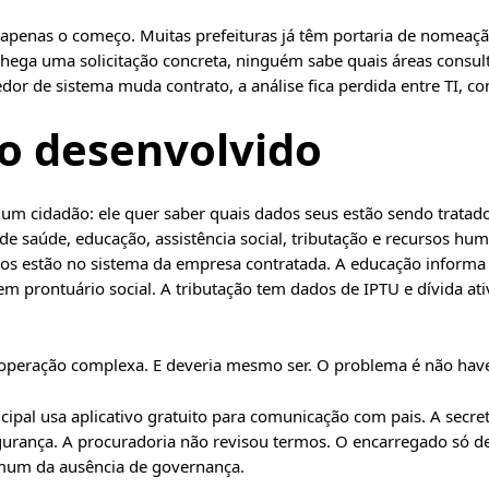
apenas o começo. Muitas prefeituras já têm portaria de nomeação,
hega uma solicitação concreta, ninguém sabe quais áreas consult
or de sistema muda contrato, a análise fica perdida entre TI, co
co desenvolvido
m cidadão: ele quer saber quais dados seus estão sendo tratados
 de saúde, educação, assistência social, tributação e recursos h
dos estão no sistema da empresa contratada. A educação informa 
 tem prontuário social. A tributação tem dados de IPTU e dívida at
 operação complexa. E deveria mesmo ser. O problema é não hav
ipal usa aplicativo gratuito para comunicação com pais. A secre
egurança. A procuradoria não revisou termos. O encarregado só 
omum da ausência de governança.