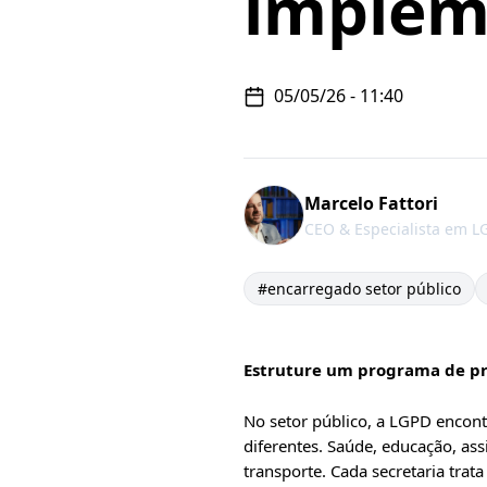
implem
05/05/26
-
11:40
Marcelo Fattori
CEO & Especialista em L
#
encarregado setor público
Estruture um programa de pri
No setor público, a LGPD encont
diferentes. Saúde, educação, assi
transporte. Cada secretaria trat