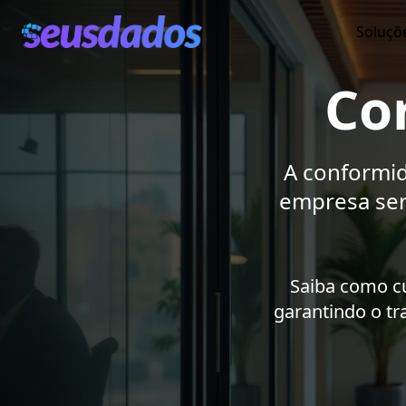
Soluçõ
Co
A conformid
empresa ser
Saiba como cu
garantindo o t