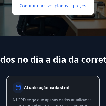
Confiram nossos planos e preços
dos no dia a dia da corre
Atualização cadastral
A LGPD exige que apenas dados atualizados
e corretos sejam tratados pelas empresas.