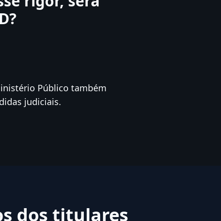
se rigor, será
D?
Ministério Público também
idas judiciais.
s dos titulares