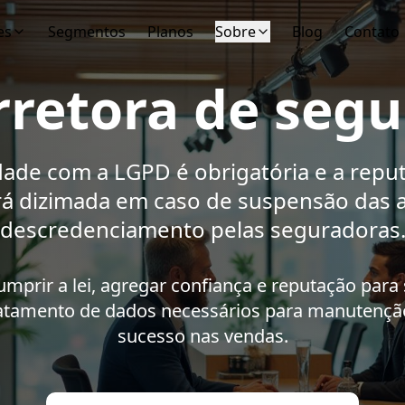
es
Segmentos
Planos
Sobre
Blog
Contato
rretora de segu
ade com a LGPD é obrigatória e a repu
á dizimada em caso de suspensão das a
descredenciamento pelas seguradoras
mprir a lei, agregar confiança e reputação para 
ratamento de dados necessários para manutenção
sucesso nas vendas.