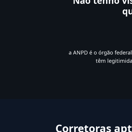
Não tenho vis
q
a ANPD é o órgão federal
têm legitimida
Corretoras apt