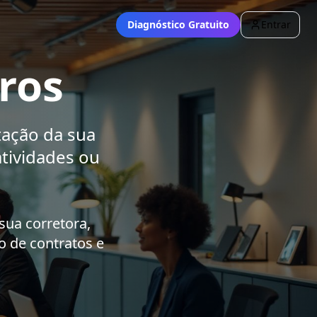
Diagnóstico Gratuito
Entrar
ros
tação da sua
tividades ou
.
sua corretora,
 de contratos e